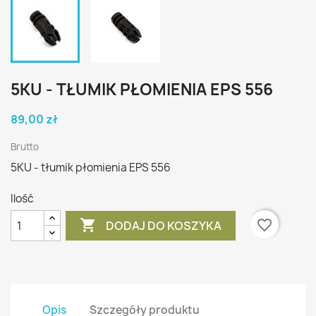
5KU - TŁUMIK PŁOMIENIA EPS 556
89,00 zł
Brutto
5KU - tłumik płomienia EPS 556
Ilość

favorite_border
DODAJ DO KOSZYKA
Opis
Szczegóły produktu