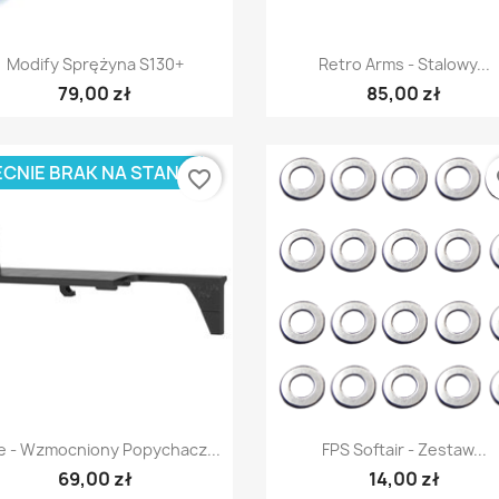
Szybki podgląd
Szybki podgląd


Modify Sprężyna S130+
Retro Arms - Stalowy...
79,00 zł
85,00 zł
CNIE BRAK NA STANIE
favorite_border
fa
Szybki podgląd
Szybki podgląd


e - Wzmocniony Popychacz...
FPS Softair - Zestaw...
69,00 zł
14,00 zł