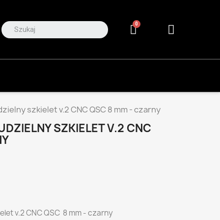
zielny szkielet v.2 CNC QSC 8 mm - czarny
DZIELNY SZKIELET V.2 CNC
NY
ielet v.2 CNC QSC 8 mm - czarny