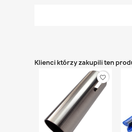
Klienci którzy zakupili ten prod
favorite_border