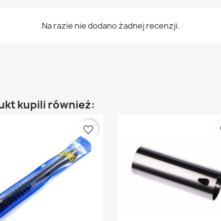
Na razie nie dodano żadnej recenzji.
ukt kupili również:
favorite_border
fa