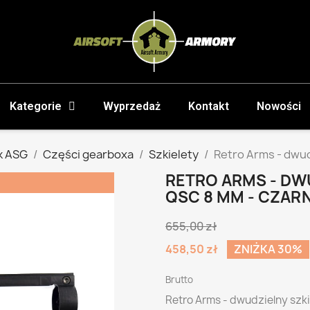
Kategorie
Wyprzedaż
Kontakt
Nowości
k ASG
Części gearboxa
Szkielety
Retro Arms - dwud
RETRO ARMS - DWU
QSC 8 MM - CZAR
655,00 zł
458,50 zł
ZNIŻKA 30%
Brutto
Retro Arms - dwudzielny szk