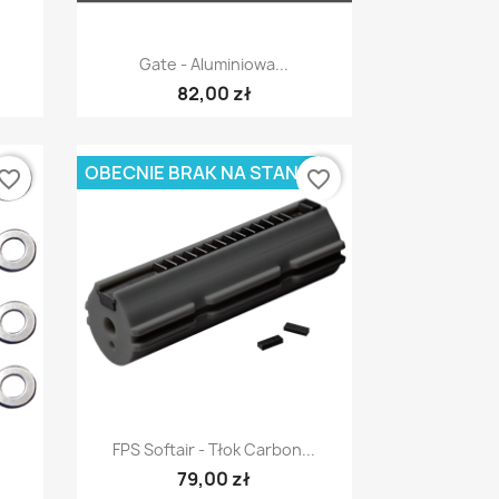
Szybki podgląd

Gate - Aluminiowa...
82,00 zł
OBECNIE BRAK NA STANIE
vorite_border
favorite_border
Szybki podgląd

FPS Softair - Tłok Carbon...
79,00 zł