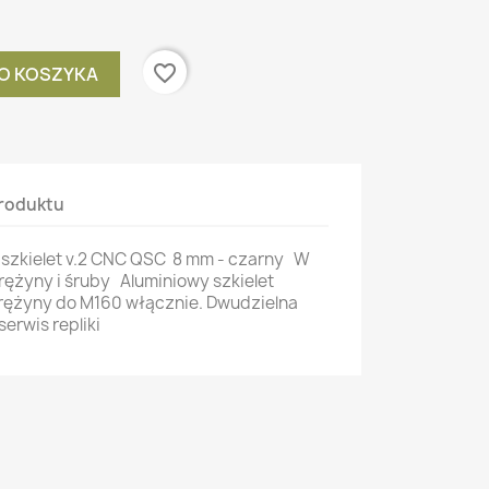
favorite_border
O KOSZYKA
roduktu
 szkielet v.2 CNC QSC 8 mm - czarny W
ężyny i śruby Aluminiowy szkielet
rężyny do M160 włącznie. Dwudzielna
serwis repliki