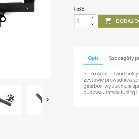
Ilość

DODAJ D
Opis
Szczegóły p
Retro Arms - dwudzielny
zestawie prowadnica spr
gearbox, wytrzymuje sp
budowa ułatwia tuning i 
