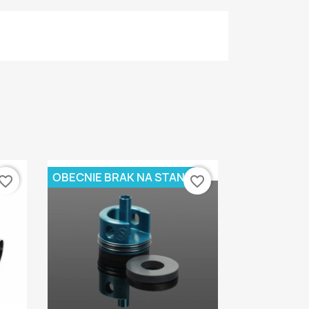
OBECNIE BRAK NA STANIE
vorite_border
favorite_border