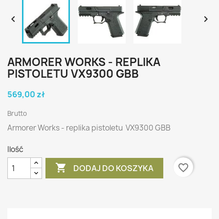


ARMORER WORKS - REPLIKA
PISTOLETU VX9300 GBB
569,00 zł
Brutto
Armorer Works - replika pistoletu VX9300 GBB
Ilość

favorite_border
DODAJ DO KOSZYKA