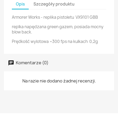
Opis
Szczegóły produktu
Armorer Works - replika pistoletu VX9101 GBB
replka napędzana green gazem, posiada mocny
blow back.
Prędkość wylotowa ~300 fps na kulkach 0,2g
Komentarze (0)
Na razie nie dodano żadnej recenzji.