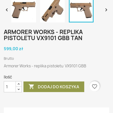


ARMORER WORKS - REPLIKA
PISTOLETU VX9101 GBB TAN
599,00 zł
Brutto
Armorer Works - replika pistoletu VX9101 GBB
Ilość

favorite_border
DODAJ DO KOSZYKA