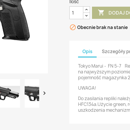
Ilość

DODAJ D

Obecnie brak na stanie
Opis
Szczegóły p
Tokyo Marui - FN 5-7 Re
na najwyższym poziomi
pojemność magazynka 25
UWAGA!

Do zasilania repliki nale
HFC134a.Użycie green, 
uszkodzenia mechanizmu 