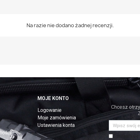
Na razie nie dodano żadnej recenzji.
MOJE KONTO
Chcesz otrzy
Logowanie
Moje zamówienia
Ustawienia konta
ności
Zgadzam się z