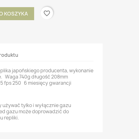
favorite_border
O KOSZYKA
roduktu
plika japońskiego producenta, wykonanie
e. Waga 740g długość 208mm
 fps 250 6 miesięcy gwarancji
ży używać tylko i wyłącznie gazu
red gazu może doprowadzić do
repliki.