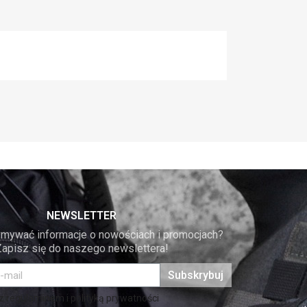
NEWSLETTER
mywać informacje o nowościach i promocjach? 
Zapisz się do naszego newslettera!
Subskrybuj
 regulaminem i polityką prywatności