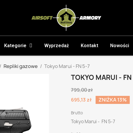
Kategorie
Wyprzedaż
Kontakt
Nowości
Repliki gazowe
Tokyo Marui - FN 5-7
TOKYO MARUI - FN 
799,00 zł
695,13 zł
ZNIŻKA 13%
Brutto
Tokyo Marui - FN 5-7