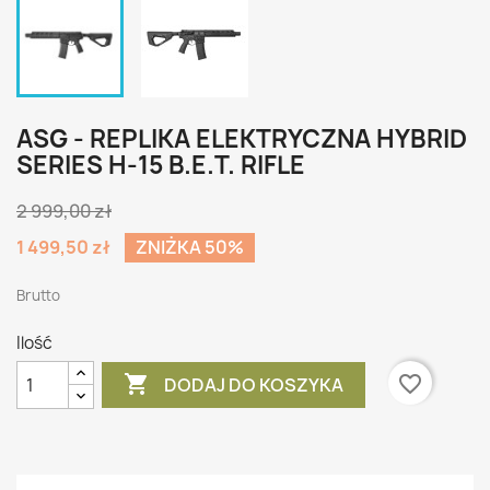
ASG - REPLIKA ELEKTRYCZNA HYBRID
SERIES H-15 B.E.T. RIFLE
2 999,00 zł
1 499,50 zł
ZNIŻKA 50%
Brutto
Ilość

favorite_border
DODAJ DO KOSZYKA