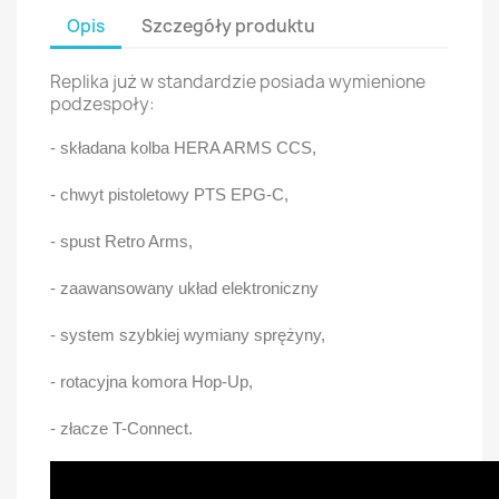
Opis
Szczegóły produktu
Replika już w standardzie posiada wymienione
podzespoły:
- składana kolba HERA ARMS CCS,
- chwyt pistoletowy PTS EPG-C,
- spust Retro Arms,
- zaawansowany układ elektroniczny
- system szybkiej wymiany sprężyny,
- rotacyjna komora Hop-Up,
- złacze T-Connect.