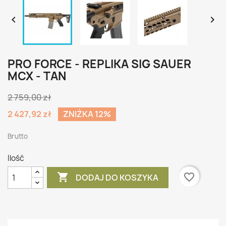


PRO FORCE - REPLIKA SIG SAUER
MCX - TAN
2 759,00 zł
2 427,92 zł
ZNIŻKA 12%
Brutto
Ilość

favorite_border
DODAJ DO KOSZYKA