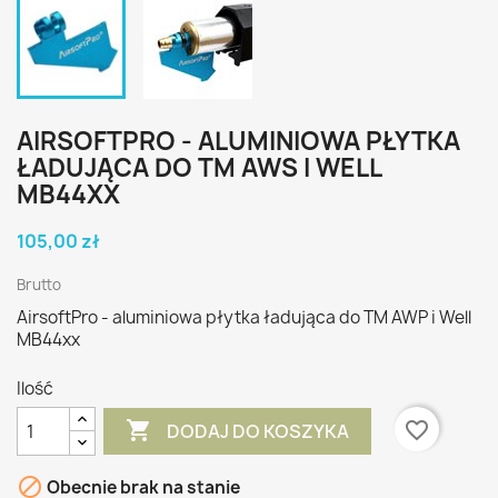
AIRSOFTPRO - ALUMINIOWA PŁYTKA
ŁADUJĄCA DO TM AWS I WELL
MB44XX
105,00 zł
Brutto
AirsoftPro - aluminiowa płytka ładująca do TM AWP i Well
MB44xx
Ilość

favorite_border
DODAJ DO KOSZYKA

Obecnie brak na stanie