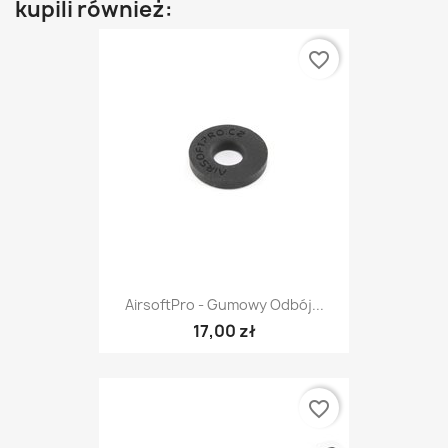
kupili również:
favorite_border
AirsoftPro - Gumowy Odbój...
17,00 zł
favorite_border