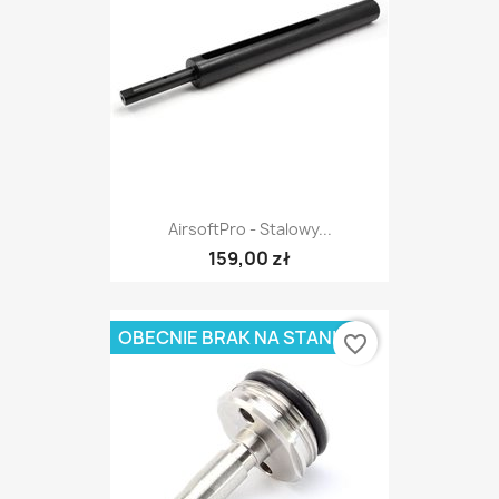
AirsoftPro - Stalowy...
159,00 zł
OBECNIE BRAK NA STANIE
favorite_border