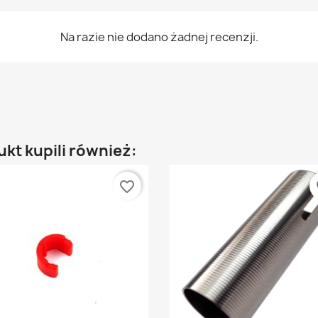
Na razie nie dodano żadnej recenzji.
ukt kupili również:
favorite_border
fa