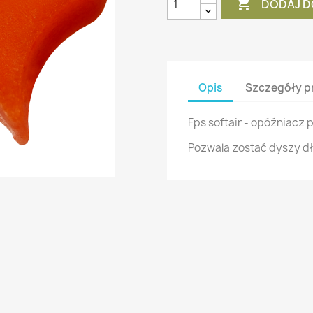

DODAJ D
Opis
Szczegóły p
Fps softair - opóźniacz
Pozwala zostać dyszy dł