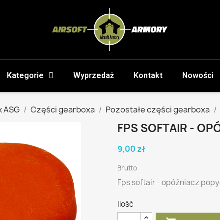
Kategorie
Wyprzedaż
Kontakt
Nowości
k ASG
Części gearboxa
Pozostałe części gearboxa
FPS SOFTAIR - O
9,00 zł
Brutto
Fps softair - opóźniacz pop
Ilość