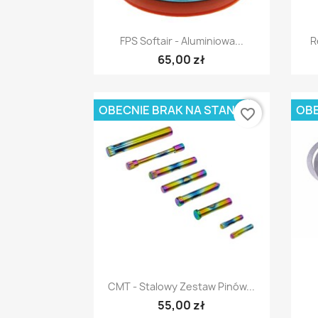
Szybki podgląd

FPS Softair - Aluminiowa...
R
65,00 zł
OBECNIE BRAK NA STANIE
OBE
favorite_border
Szybki podgląd

CMT - Stalowy Zestaw Pinów...
55,00 zł