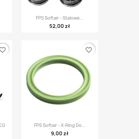
Szybki podgląd

FPS Softair - Stalowe...
52,00 zł
E
vorite_border
favorite_border
Szybki podgląd

AEG
FPS Softair - X-Ring Do...
9,00 zł