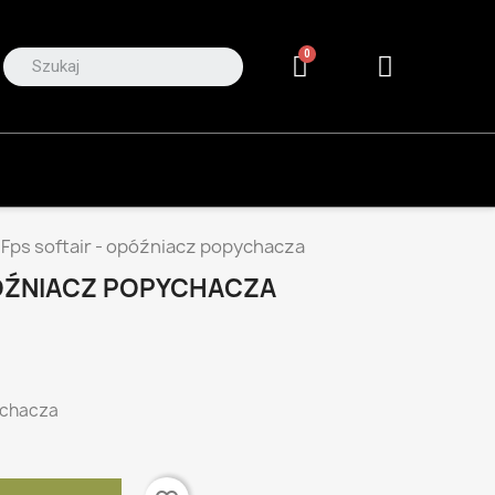
Fps softair - opóźniacz popychacza
PÓŹNIACZ POPYCHACZA
ychacza