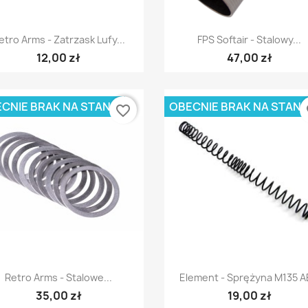
Szybki podgląd
Szybki podgląd


etro Arms - Zatrzask Lufy...
FPS Softair - Stalowy...
12,00 zł
47,00 zł
CNIE BRAK NA STANIE
OBECNIE BRAK NA STANI
favorite_border
fa
Szybki podgląd
Szybki podgląd


Retro Arms - Stalowe...
Element - Sprężyna M135 
35,00 zł
19,00 zł