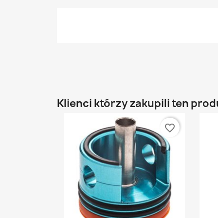
Klienci którzy zakupili ten prod
favorite_border