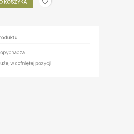
favorite_border
O KOSZYKA
roduktu
 popychacza
użej w cofniętej pozycji