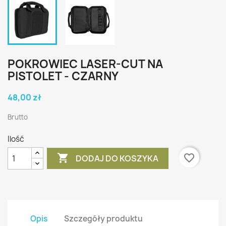
POKROWIEC LASER-CUT NA
PISTOLET - CZARNY
48,00 zł
Brutto
Ilość

favorite_border
DODAJ DO KOSZYKA
Opis
Szczegóły produktu