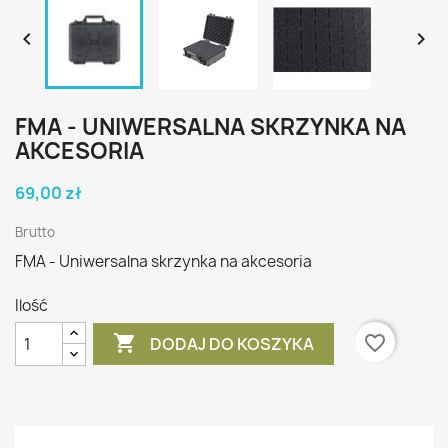


FMA - UNIWERSALNA SKRZYNKA NA
AKCESORIA
69,00 zł
Brutto
FMA - Uniwersalna skrzynka na akcesoria
Ilość

favorite_border
DODAJ DO KOSZYKA