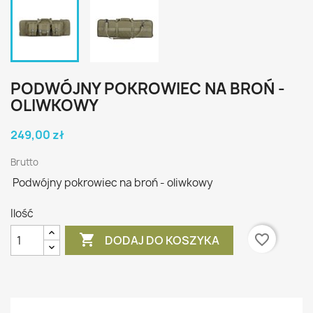
PODWÓJNY POKROWIEC NA BROŃ -
OLIWKOWY
249,00 zł
Brutto
Podwójny pokrowiec na broń - oliwkowy
Ilość

favorite_border
DODAJ DO KOSZYKA