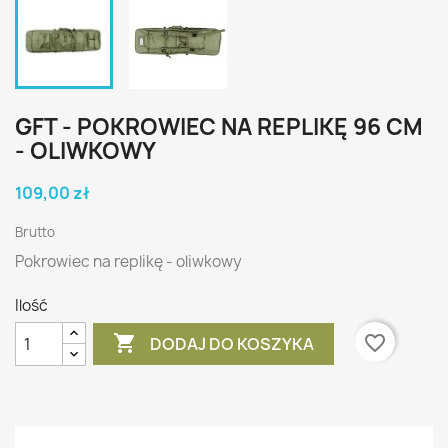
GFT - POKROWIEC NA REPLIKĘ 96 CM
- OLIWKOWY
109,00 zł
Brutto
Pokrowiec na replikę - oliwkowy
Ilość

favorite_border
DODAJ DO KOSZYKA