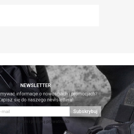
NEWSLETTER
mywać informacje o nowościach i promocjach? 
Zapisz się do naszego newslettera!
Subskrybuj
 regulaminem i polityką prywatności