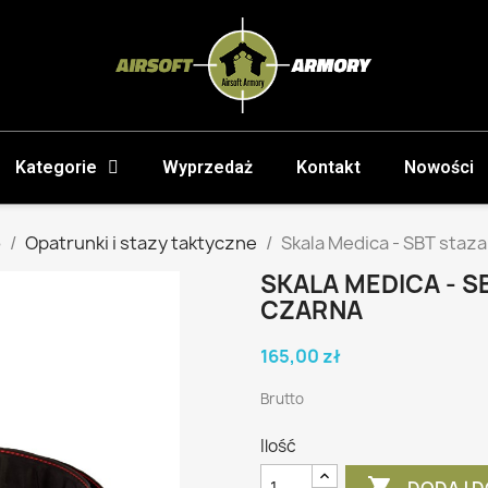
Kategorie
Wyprzedaż
Kontakt
Nowości
o
Opatrunki i stazy taktyczne
Skala Medica - SBT staza
SKALA MEDICA - S
CZARNA
165,00 zł
Brutto
Ilość

DODAJ D