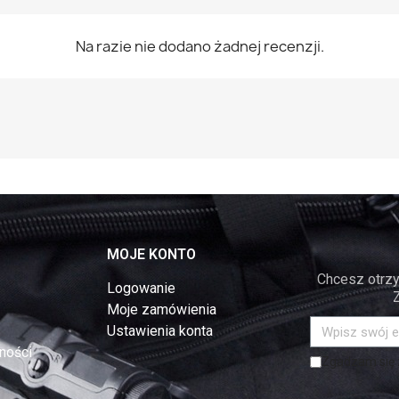
Na razie nie dodano żadnej recenzji.
MOJE KONTO
Chcesz otrzy
Logowanie
Moje zamówienia
Ustawienia konta
ności
Zgadzam się z