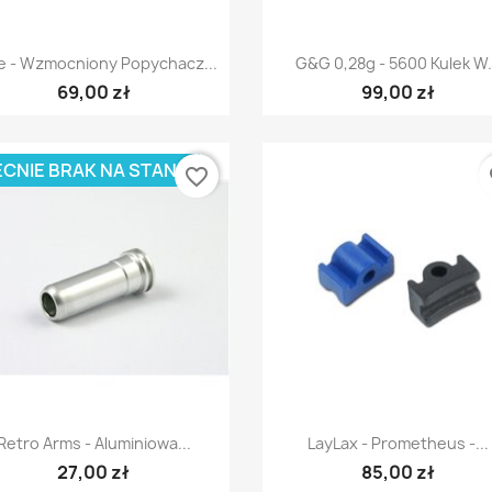
Szybki podgląd
Szybki podgląd


e - Wzmocniony Popychacz...
G&G 0,28g - 5600 Kulek W.
69,00 zł
99,00 zł
CNIE BRAK NA STANIE
favorite_border
fa
Szybki podgląd
Szybki podgląd


Retro Arms - Aluminiowa...
LayLax - Prometheus -...
27,00 zł
85,00 zł