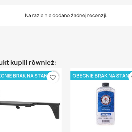
Na razie nie dodano żadnej recenzji.
ukt kupili również:
CNIE BRAK NA STANIE
OBECNIE BRAK NA STANI
favorite_border
fa