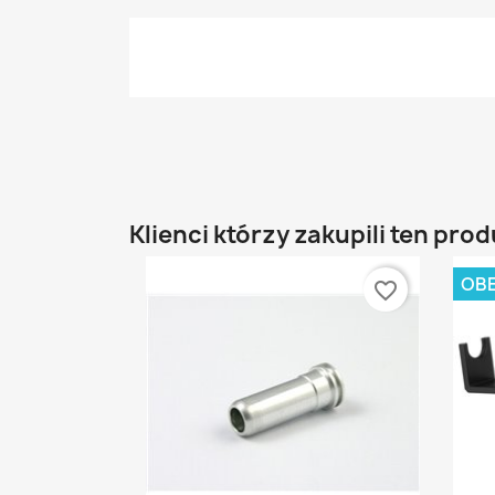
Klienci którzy zakupili ten prod
OBE
favorite_border