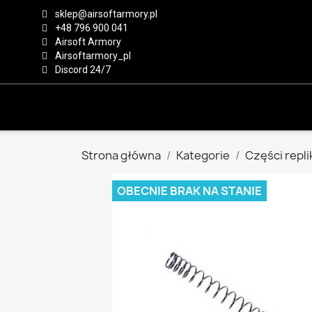
sklep@airsoftarmory.pl
+48 796 900 041
Airsoft Armory
Airsoftarmory_pl
Discord 24/7
Strona główna
Kategorie
Części repli
OBECNIE BRAK NA STANIE