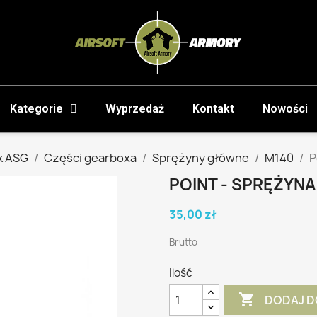
Kategorie
Wyprzedaż
Kontakt
Nowości
k ASG
Części gearboxa
Sprężyny główne
M140
P
POINT - SPRĘŻYNA
35,00 zł
Brutto
Ilość

DODAJ D