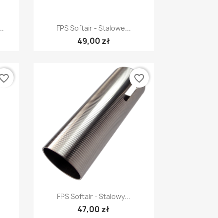
Szybki podgląd

..
FPS Softair - Stalowe...
49,00 zł
vorite_border
favorite_border
Szybki podgląd

FPS Softair - Stalowy...
47,00 zł