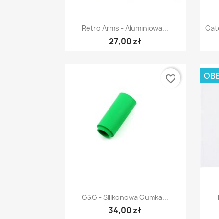
Szybki podgląd

Retro Arms - Aluminiowa...
Gat
27,00 zł
OBE
favorite_border
Szybki podgląd

G&G - Silikonowa Gumka...
34,00 zł