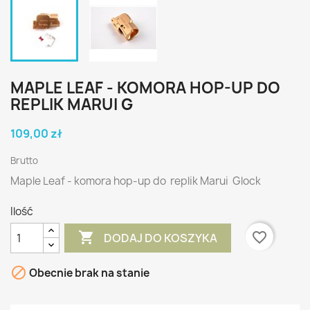
MAPLE LEAF - KOMORA HOP-UP DO
REPLIK MARUI G
109,00 zł
Brutto
Maple Leaf - komora hop-up do replik Marui Glock
Ilość

favorite_border
DODAJ DO KOSZYKA

Obecnie brak na stanie