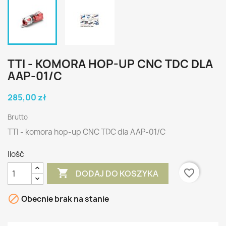
TTI - KOMORA HOP-UP CNC TDC DLA
AAP-01/C
285,00 zł
Brutto
TTI - komora hop-up CNC TDC dla AAP-01/C
Ilość

favorite_border
DODAJ DO KOSZYKA

Obecnie brak na stanie