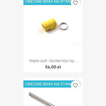
OBECNIE BRAK NA STANIE
favorite_border
Maple Leaf - Gumka Hop-Up...
54,00 zł
OBECNIE BRAK NA STANIE
favorite_border