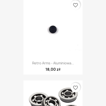
favorite_border
Retro Arms - Aluminiowa...
18,00 zł
favorite_border