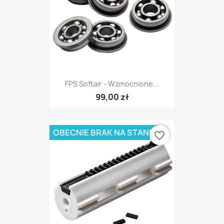
FPS Softair - Wzmocnione...
99,00 zł
OBECNIE BRAK NA STANIE
favorite_border