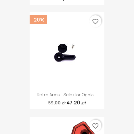
-20%
favorite_border
Retro Arms - Selektor Ognia...
47,20 zł
59,00 zł
favorite_border