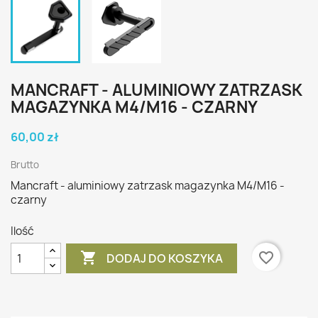
MANCRAFT - ALUMINIOWY ZATRZASK
MAGAZYNKA M4/M16 - CZARNY
60,00 zł
Brutto
Mancraft - aluminiowy zatrzask magazynka M4/M16 -
czarny
Ilość

favorite_border
DODAJ DO KOSZYKA