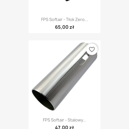
FPS Softair - Tłok Zero...
65,00 zł
favorite_border
FPS Softair - Stalowy...
47,00 zł