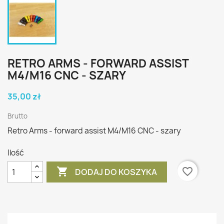
RETRO ARMS - FORWARD ASSIST
M4/M16 CNC - SZARY
35,00 zł
Brutto
Retro Arms - forward assist M4/M16 CNC - szary
Ilość

favorite_border
DODAJ DO KOSZYKA