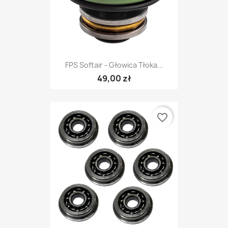
FPS Softair - Głowica Tłoka...
49,00 zł
favorite_border