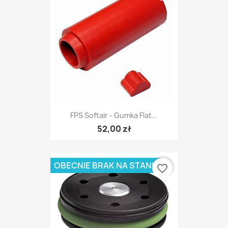
FPS Softair - Gumka Flat...
52,00 zł
OBECNIE BRAK NA STANIE
favorite_border