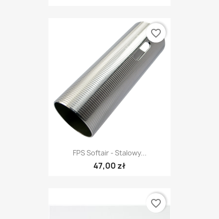
favorite_border
FPS Softair - Stalowy...
47,00 zł
favorite_border