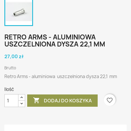
RETRO ARMS - ALUMINIOWA
USZCZELNIONA DYSZA 22,1 MM
27,00 zł
Brutto
Retro Arms - aluminiowa uszczelniona dysza 22,1 mm
Ilość

favorite_border
DODAJ DO KOSZYKA