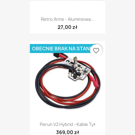
Retro Arms - Aluminiowa...
27,00 zł
OBECNIE BRAK NA STANIE
favorite_border
Perun V2 Hybrid - Kable Tył
369,00 zł