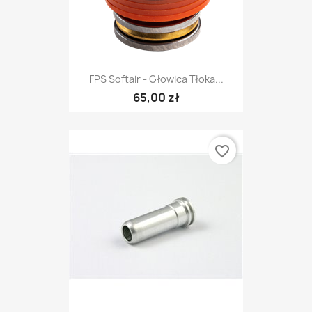
FPS Softair - Głowica Tłoka...
65,00 zł
favorite_border