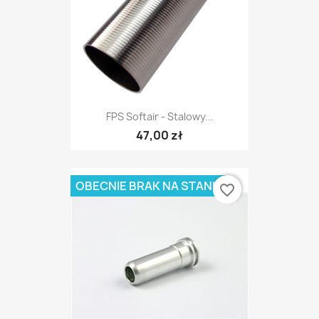
FPS Softair - Stalowy...
47,00 zł
OBECNIE BRAK NA STANIE
favorite_border