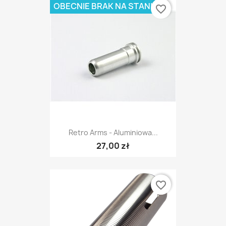
OBECNIE BRAK NA STANIE
favorite_border
Retro Arms - Aluminiowa...
27,00 zł
favorite_border