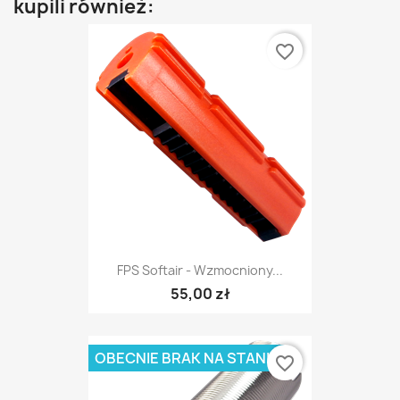
kupili również:
favorite_border
FPS Softair - Wzmocniony...
55,00 zł
OBECNIE BRAK NA STANIE
favorite_border