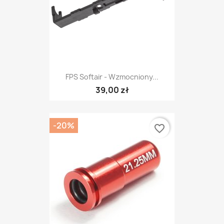
FPS Softair - Wzmocniony...
39,00 zł
-20%
favorite_border