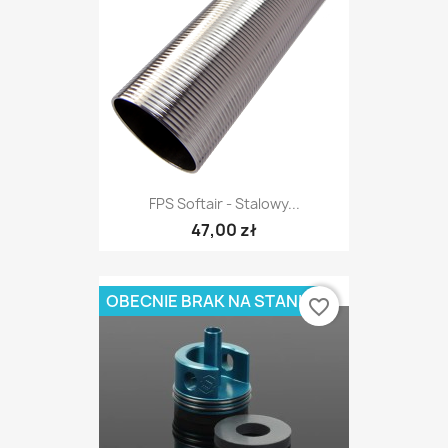
FPS Softair - Stalowy...
47,00 zł
OBECNIE BRAK NA STANIE
favorite_border