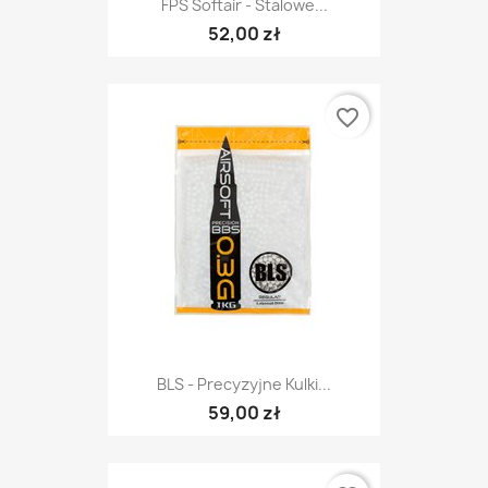
FPS Softair - Stalowe...
52,00 zł
favorite_border
BLS - Precyzyjne Kulki...
59,00 zł