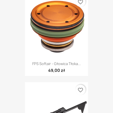
favorite_border
FPS Softair - Głowica Tłoka...
49,00 zł
favorite_border