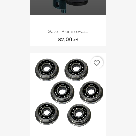
Gate - Aluminiowa...
82,00 zł
favorite_border