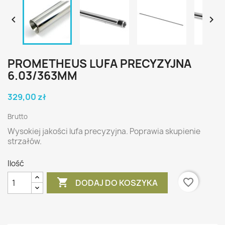


PROMETHEUS LUFA PRECYZYJNA
6.03/363MM
329,00 zł
Brutto
Wysokiej jakości lufa precyzyjna. Poprawia skupienie
strzałów.
Ilość

favorite_border
DODAJ DO KOSZYKA