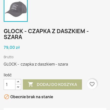
GLOCK - CZAPKA Z DASZKIEM -
SZARA
79,00 zł
Brutto
GLOCK - czapka z daszkiem - szara
Ilość

favorite_border
DODAJ DO KOSZYKA

Obecnie brak na stanie