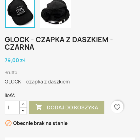
GLOCK - CZAPKA Z DASZKIEM -
CZARNA
79,00 zł
Brutto
GLOCK - czapka z daszkiem
Ilość

favorite_border
DODAJ DO KOSZYKA

Obecnie brak na stanie